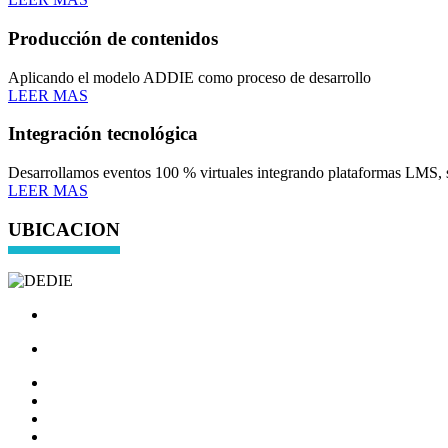
Producción de contenidos
Aplicando el modelo ADDIE como proceso de desarrollo
LEER MAS
Integración tecnológica
Desarrollamos eventos 100 % virtuales integrando plataformas LMS, s
LEER MAS
UBICACION
Carr. a Chichimequillas s/n, Edificio del CITE,
Ejido Bolaños, Santiago de Querétaro, Qro.
(442) 192 1200
Ext. 5980