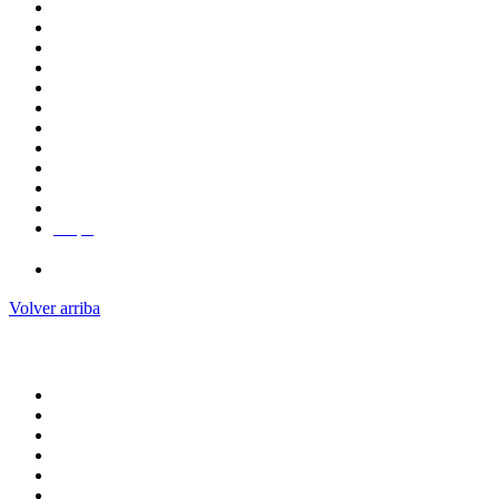
Mapa
Campus Aeropuerto
Volver arriba
ADMINISTRACION CENTRAL
Pagina principal
Rectoria
Secretarias
Direcciones
Coordinaciones
Bachilleres