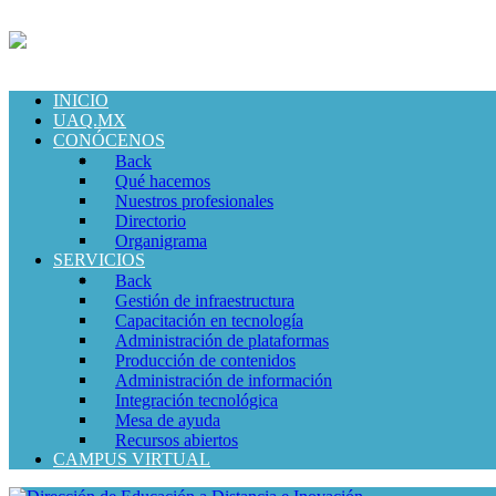
INICIO
UAQ.MX
CONÓCENOS
Back
Qué hacemos
Nuestros profesionales
Directorio
Organigrama
SERVICIOS
Back
Gestión de infraestructura
Capacitación en tecnología
Administración de plataformas
Producción de contenidos
Administración de información
Integración tecnológica
Mesa de ayuda
Recursos abiertos
CAMPUS VIRTUAL