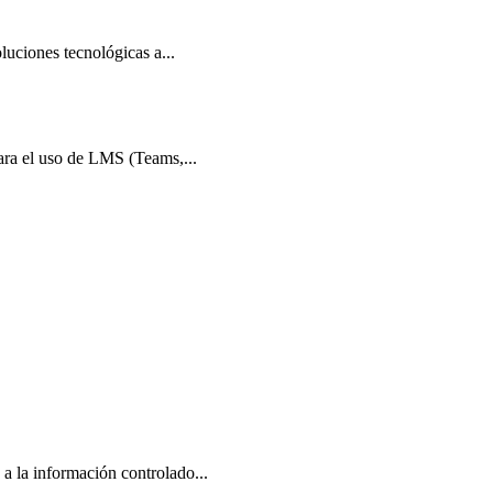
luciones tecnológicas a...
ara el uso de LMS (Teams,...
a la información controlado...