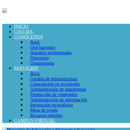
INICIO
UAQ.MX
CONÓCENOS
Back
Qué hacemos
Nuestros profesionales
Directorio
Organigrama
SERVICIOS
Back
Gestión de infraestructura
Capacitación en tecnología
Administración de plataformas
Producción de contenidos
Administración de información
Integración tecnológica
Mesa de ayuda
Recursos abiertos
CAMPUS VIRTUAL