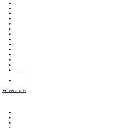
(442) 192 1200
Ext. 5980
Mapa
Campus Aeropuerto
Volver arriba
ADMINISTRACION CENTRAL
Pagina principal
Rectoria
Secretarias
Direcciones