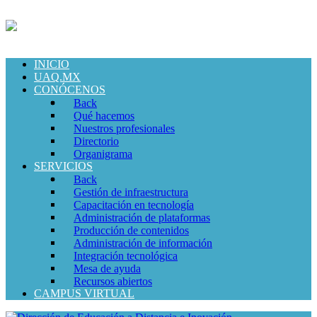
INICIO
UAQ.MX
CONÓCENOS
Back
Qué hacemos
Nuestros profesionales
Directorio
Organigrama
SERVICIOS
Back
Gestión de infraestructura
Capacitación en tecnología
Administración de plataformas
Producción de contenidos
Administración de información
Integración tecnológica
Mesa de ayuda
Recursos abiertos
CAMPUS VIRTUAL