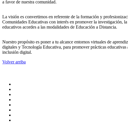
a favor de nuestra comunidad.
La visión es convertirnos en referente de la formación y profesionizac
Comunidades Educativas con interés en promover la investigación, la 
educativos acordes a las modalidades de Educación a Distancia.
Nuestro propósito es poner a tu alcance entornos virtuales de aprendi
digitales y Tecnología Educativa, para promover prácticas educativas a
inclusión digital.
Volver arriba
ADMINISTRACION CENTRAL
Pagina principal
Rectoria
Secretarias
Direcciones
Coordinaciones
Bachilleres
Facultades
Campus