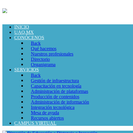
INICIO
UAQ.MX
CONÓCENOS
Back
Qué hacemos
Nuestros profesionales
Directorio
Organigrama
SERVICIOS
Back
Gestión de infraestructura
Capacitación en tecnología
Administración de plataformas
Producción de contenidos
Administración de información
Integración tecnológica
Mesa de ayuda
Recursos abiertos
CAMPUS VIRTUAL