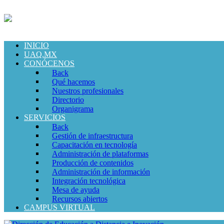
INICIO
UAQ.MX
CONÓCENOS
Back
Qué hacemos
Nuestros profesionales
Directorio
Organigrama
SERVICIOS
Back
Gestión de infraestructura
Capacitación en tecnología
Administración de plataformas
Producción de contenidos
Administración de información
Integración tecnológica
Mesa de ayuda
Recursos abiertos
CAMPUS VIRTUAL